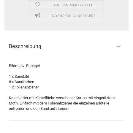
AUF DEN MERKZETTEL
WOANDERS GÜNSTIGER?
Beschreibung
Bildmotiv: Papagei
1 x Sandbild
8 x Sandfarben
1 x Folienabzieher
Kaschierter mit Klebefläche versehener Karton mit eingeritztem
Motiv. Einfach mit dem Folienabzieher die einzelnen Bildteile
entfernen und den Sand aufstreuen.