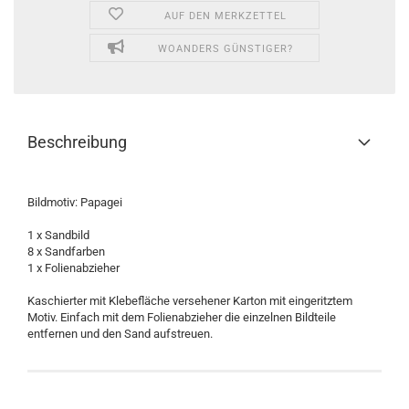
AUF DEN MERKZETTEL
WOANDERS GÜNSTIGER?
Beschreibung
Bildmotiv: Papagei
1 x Sandbild
8 x Sandfarben
1 x Folienabzieher
Kaschierter mit Klebefläche versehener Karton mit eingeritztem
Motiv. Einfach mit dem Folienabzieher die einzelnen Bildteile
entfernen und den Sand aufstreuen.